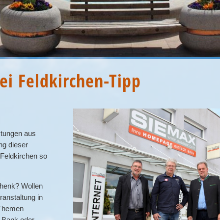
i Feldkirchen-Tipp
istungen aus
ng dieser
 Feldkirchen so
chenk? Wollen
ranstaltung in
e Themen
 Bank oder