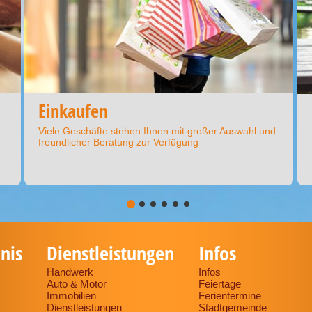
Einkaufen
Viele Geschäfte stehen Ihnen mit großer Auswahl und
freundlicher Beratung zur Verfügung
nis
Dienstleistungen
Infos
Handwerk
Infos
Auto & Motor
Feiertage
Immobilien
Ferientermine
Dienstleistungen
Stadtgemeinde