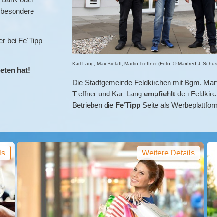
z besondere
r bei Fe´Tipp
Karl Lang, Max Sielaff, Martin Treffner (Foto: © Manfred J. Schus
eten hat!
Die Stadtgemeinde Feldkirchen mit Bgm. Mart
Treffner und Karl Lang
empfiehlt
den Feldkirc
Betrieben die
Fe'Tipp
Seite als Werbeplattfor
ls
Weitere Details