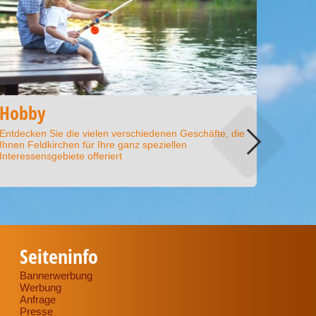
Mode
Hobby
Modegesc
Entdecken Sie die vielen verschiedenen Geschäfte, die
Boutique
Ihnen Feldkirchen für Ihre ganz speziellen
Juweliere
Interessensgebiete offeriert
Seiteninfo
Bannerwerbung
Werbung
Anfrage
Presse