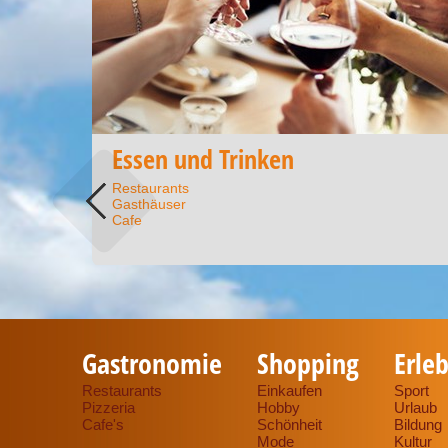
Essen und Trinken
Restaurants
Gasthäuser
Cafe
Gastronomie
Shopping
Erleb
Restaurants
Einkaufen
Sport
Pizzeria
Hobby
Urlaub
Cafe's
Schönheit
Bildung
Mode
Kultur