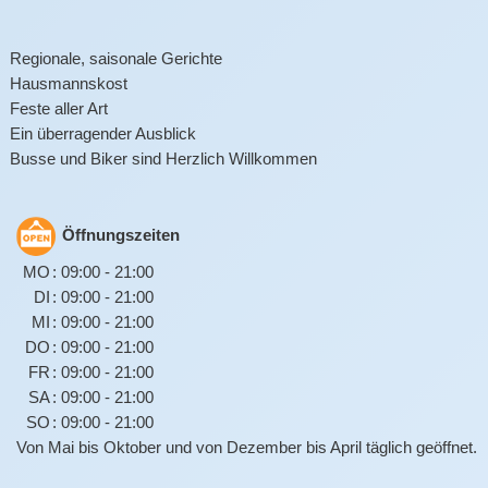
Regionale, saisonale Gerichte
Hausmannskost
Feste aller Art
Ein überragender Ausblick
Busse und Biker sind Herzlich Willkommen
Öffnungszeiten
MO
:
09:00
-
21:00
DI
:
09:00
-
21:00
MI
:
09:00
-
21:00
DO
:
09:00
-
21:00
FR
:
09:00
-
21:00
SA
:
09:00
-
21:00
SO
:
09:00
-
21:00
Von Mai bis Oktober und von Dezember bis April täglich geöffnet.