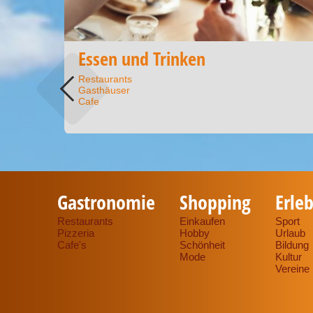
Essen und Trinken
Restaurants
Gasthäuser
Cafe
Gastronomie
Shopping
Erleb
Restaurants
Einkaufen
Sport
Pizzeria
Hobby
Urlaub
Cafe's
Schönheit
Bildung
Mode
Kultur
Vereine