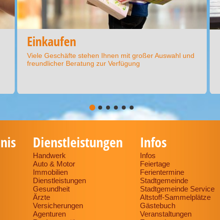
Einkaufen
Viele Geschäfte stehen Ihnen mit großer Auswahl und
freundlicher Beratung zur Verfügung
nis
Dienstleistungen
Infos
Handwerk
Infos
Auto & Motor
Feiertage
Immobilien
Ferientermine
Dienstleistungen
Stadtgemeinde
Gesundheit
Stadtgemeinde Service
Ärzte
Altstoff-Sammelplätze
Versicherungen
Gästebuch
Agenturen
Veranstaltungen