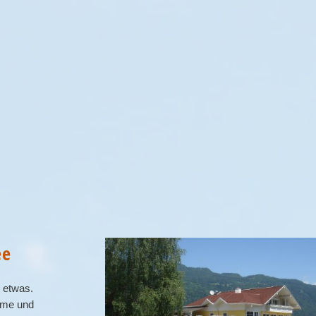
ee
n etwas.
ume und