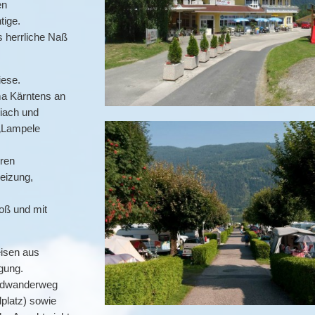
en
tige.
s herrliche Naß
iese.
ma Kärntens an
iach und
 „Lampele
hren
eizung,
roß und mit
eisen aus
gung.
Radwanderweg
lplatz) sowie