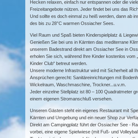
Hecken relaxen, einfach nur entspannen oder die viel
Freizeitangebote nützen. Jeder findet bei uns das Rich
Und sollte es doch einmal zu heiß werden, dann ab in
des bis zu 28°C warmen Ossiacher Sees.
Viel Raum und Spaß bieten Kinderspielplatz & Liegew
Genießen Sie bei uns in Kärnten das mediterrane Kli
unserem Badestrand direkt am Ossiacher See in Oss
erholen Sie sich, während Ihre Kinder kostenlos vom
Kinder Club“ betreut werden.
Unsere moderne Infrastruktur wird mit Sicherheit all I
Ansprüchen gerecht: Sanitäreinrichtungen mit Bodenh
Wickelraum, Waschmaschine, Trockner...u.v.m.
Jeder einzelne Stellplatz ist 80 – 100 Quadratmeter g
einem eigenen Stromanschluß versehen.
Unseren Gästen steht ein eigenes Restaurant mit Sp
Kärnten und Umgebung und ein neuer Shop zur Verfü
Direkt am Campingplatz führt der Ossiacher See - 
vorbei, eine eigene Spielwiese (mit Fuß- und Volleybal