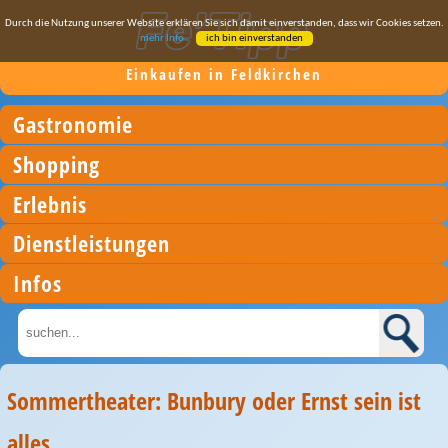
Durch die Nutzung unserer Website erklären Sie sich damit einverstanden, dass wir Cookies setzen.
mehr Info
ich bin einverstanden
Einkaufen in Feldkirchen
Gastronomie
Shopping
Erlebnis
Dienstleistungen
Infos
Sommertheater: Bunbury oder Ernst sein ist
alles