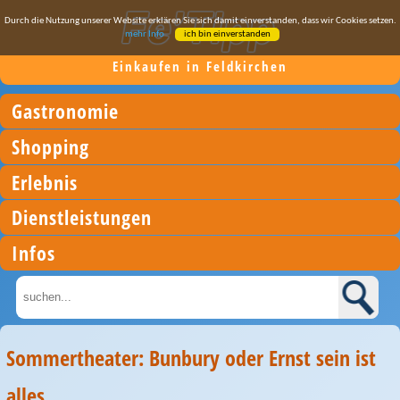
Durch die Nutzung unserer Website erklären Sie sich damit einverstanden, dass wir Cookies setzen.
mehr Info
ich bin einverstanden
Einkaufen in Feldkirchen
Gastronomie
Shopping
Erlebnis
Dienstleistungen
Infos
Sommertheater: Bunbury oder Ernst sein ist
alles