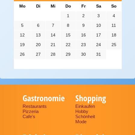
Mo
Di
Mi
Do
Fr
Sa
So
1
2
3
4
5
6
7
8
9
10
11
12
13
14
15
16
17
18
19
20
21
22
23
24
25
26
27
28
29
30
31
Gastronomie
Shopping
Restaurants
Einkaufen
Pizzeria
Hobby
Cafe's
Schönheit
Mode