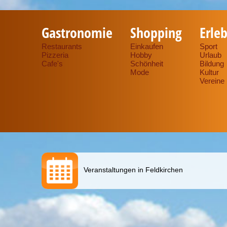
Gastronomie
Shopping
Erleb
Restaurants
Einkaufen
Sport
Pizzeria
Hobby
Urlaub
Cafe's
Schönheit
Bildung
Mode
Kultur
Vereine
Veranstaltungen in Feldkirchen