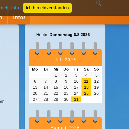
mehr Info
ich bin einverstanden
n
Infos
Heute:
Donnerstag 6.8.2026
Juli 2026
Mo
Di
Mi
Do
Fr
Sa
So
1
2
3
4
5
6
7
8
9
10
11
12
13
14
15
16
17
18
19
20
21
22
23
24
25
26
27
28
29
30
31
rem
August 2026