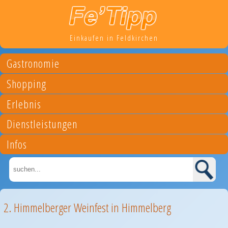
Einkaufen in Feldkirchen
Gastronomie
Shopping
Erlebnis
Dienstleistungen
Infos
2. Himmelberger Weinfest in Himmelberg