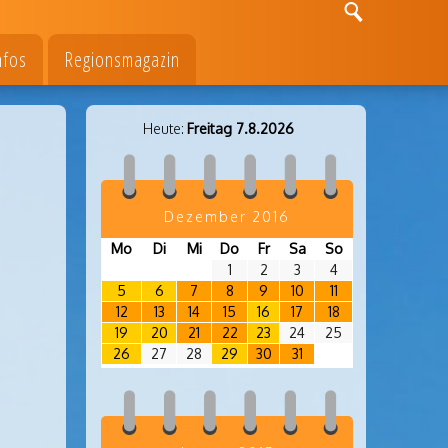
nfos
Regionsmagazin
Heute:
Freitag 7.8.2026
Dezember 2016
Mo
Di
Mi
Do
Fr
Sa
So
1
2
3
4
5
6
7
8
9
10
11
12
13
14
15
16
17
18
19
20
21
22
23
24
25
26
27
28
29
30
31