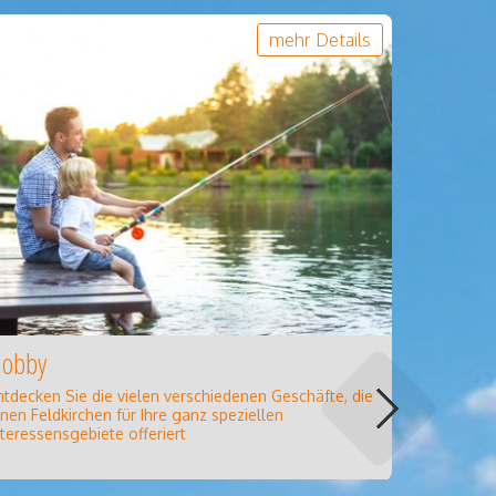
mehr Details
obby
Schönhei
ntdecken Sie die vielen verschiedenen Geschäfte, die
Entspannu
hnen Feldkirchen für Ihre ganz speziellen
Schönheit
nteressensgebiete offeriert
Pflege