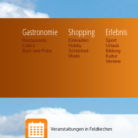
Gastronomie
Shopping
Erlebnis
Restaurants
Einkaufen
Sport
Cafe's
Hobby
Urlaub
Bars und Pubs
Schönheit
Bildung
Mode
Kultur
Vereine
Veranstaltungen in Feldkirchen