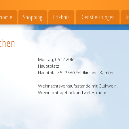
onomie
Shopping
Erlebnis
Dienstleistungen
I
rchen
Montag,
05.12.2016
Hauptplatz
Hauptplatz 5
,
9560
Feldkirchen
,
Kärnten
Weihnachtsverkaufsstände mit Glühwein,
Weihnachtsgebäck und vieles mehr.