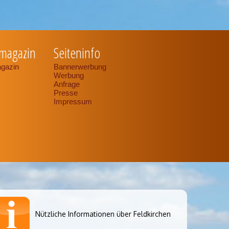
magazin
Seiteninfo
gazin
Bannerwerbung
Werbung
Anfrage
Presse
Impressum
Nützliche Informationen über Feldkirchen