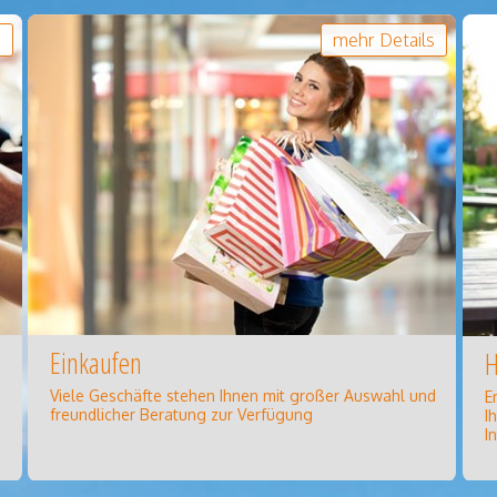
s
mehr Details
Einkaufen
H
Viele Geschäfte stehen Ihnen mit großer Auswahl und
E
freundlicher Beratung zur Verfügung
I
I