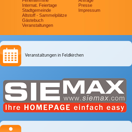
Ferientermine
Anfrage
Internat. Feiertage
Presse
Stadtgemeinde
Impressum
Altstoff - Sammelplätze
Gästebuch
Veranstaltungen
Veranstaltungen in Feldkirchen