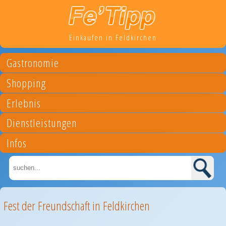
Einkaufen in Feldkirchen
Gastronomie
Shopping
Erlebnis
Dienstleistungen
Infos
Fest der Freundschaft in Feldkirchen