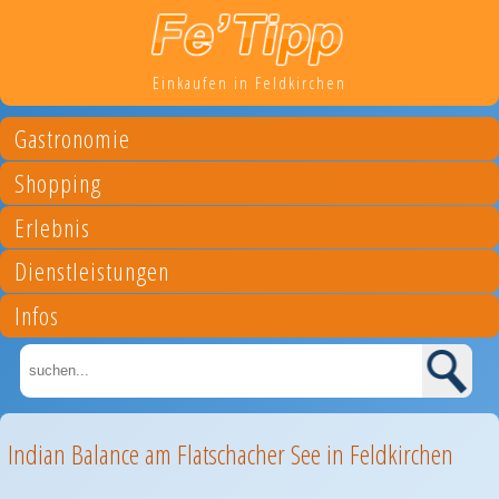
Einkaufen in Feldkirchen
Gastronomie
Shopping
Erlebnis
Dienstleistungen
Infos
Indian Balance am Flatschacher See in Feldkirchen