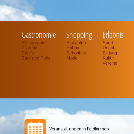
Gastronomie
Shopping
Erlebnis
Restaurants
Einkaufen
Sport
Pizzeria
Hobby
Urlaub
Cafe's
Schönheit
Bildung
Bars und Pubs
Mode
Kultur
Vereine
Veranstaltungen in Feldkirchen