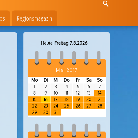
fos
Regionsmagazin
Heute:
Freitag 7.8.2026
Mai 2017
Mo
Di
Mi
Do
Fr
Sa
So
1
2
3
4
5
6
7
8
9
10
11
12
13
14
15
16
17
18
19
20
21
22
23
24
25
26
27
28
29
30
31