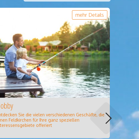
mehr Details
obby
Schönhei
ntdecken Sie die vielen verschiedenen Geschäfte, die
Entspannu
hnen Feldkirchen für Ihre ganz speziellen
Schönheit
nteressensgebiete offeriert
Pflege