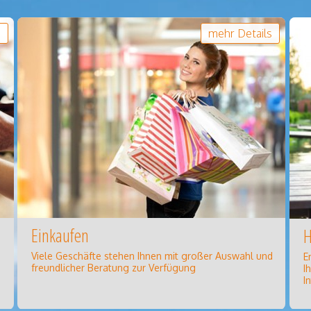
s
mehr Details
Einkaufen
H
Viele Geschäfte stehen Ihnen mit großer Auswahl und
E
freundlicher Beratung zur Verfügung
I
I