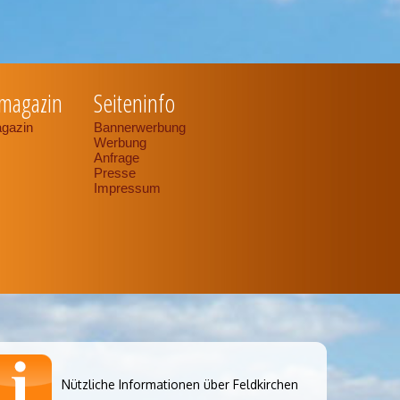
magazin
Seiteninfo
gazin
Bannerwerbung
Werbung
Anfrage
Presse
Impressum
Nützliche Informationen über Feldkirchen